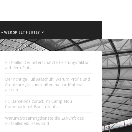
– WER SPIELT HEUTE?
Fußbälle: Der unterschätzte Leistungsfaktor
auf dem Platz
Der richtige Fußballschuh: Warum Profis und
Amateure gleichermaßen auf ihr Material
achten
FC Barcelona zurück im Camp Nou –
Comeback mit Baustellenflair
Warum Streamingdienste die Zukunft des
Fußballerlebnisses sind