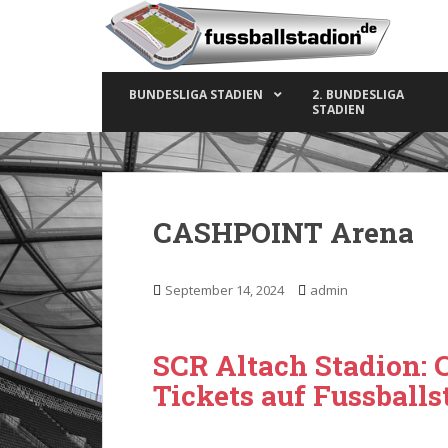
S
k
i
p
BUNDESLIGA STADIEN
2. BUNDESLIGA
t
STADIEN
o
m
a
i
n
CASHPOINT Arena
c
o
n
September 14, 2024
admin
t
e
n
SCR Altach Stadion: 
t
Tickets auf Fussballs