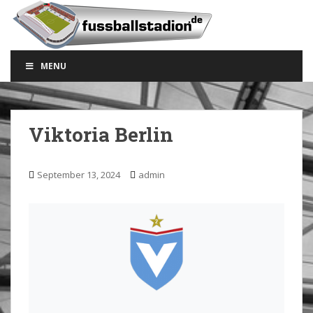
S
k
i
p
MENU
t
o
m
a
Viktoria Berlin
i
n
c
September 13, 2024
admin
o
n
t
e
n
t