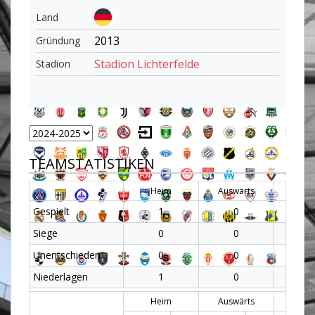
Land
2013
Gründung
Stadion Lichterfelde
Stadion
TEAMSTATISTIKEN
Heim
Auswärts
Al
Gespielt
1
0
1
Siege
0
0
0
Unentschieden
0
0
0
Niederlagen
1
0
1
Heim
Auswärts
Al