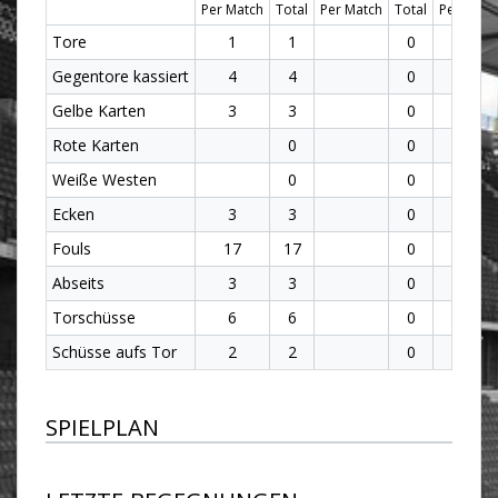
Per Match
Total
Per Match
Total
Per Matc
Tore
1
1
0
1
Gegentore kassiert
4
4
0
4
Gelbe Karten
3
3
0
3
Rote Karten
0
0
Weiße Westen
0
0
Ecken
3
3
0
3
Fouls
17
17
0
17
Abseits
3
3
0
3
Torschüsse
6
6
0
6
Schüsse aufs Tor
2
2
0
2
SPIELPLAN