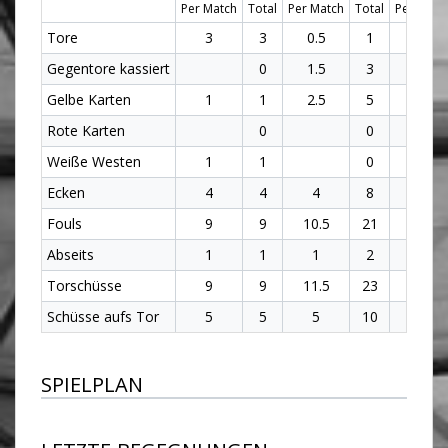
Per Match
Total
Per Match
Total
Per Matc
Tore
3
3
0.5
1
1.3
Gegentore kassiert
0
1.5
3
1
Gelbe Karten
1
1
2.5
5
2
Rote Karten
0
0
Weiße Westen
1
1
0
0.3
Ecken
4
4
4
8
4
Fouls
9
9
10.5
21
10
Abseits
1
1
1
2
1
Torschüsse
9
9
11.5
23
10.7
Schüsse aufs Tor
5
5
5
10
5
SPIELPLAN