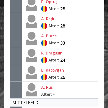
R.
Opruț
28
Alter:
A.
Rațiu
28
Alter:
A.
Burcă
33
Alter:
R.
Drăgușin
24
Alter:
B.
Racovițan
26
Alter:
A.
Rus
-
Alter:
MITTELFELD