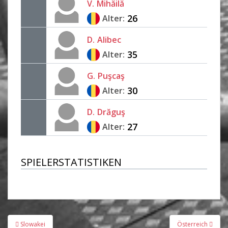
V.
Mihăilă
26
Alter:
D.
Alibec
35
Alter:
G.
Puşcaş
30
Alter:
D.
Drăguş
27
Alter:
SPIELERSTATISTIKEN
Beitragsnavigation
Slowakei
Österreich