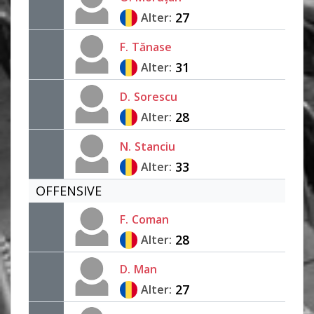
27
Alter:
F.
Tănase
31
Alter:
D.
Sorescu
28
Alter:
N.
Stanciu
33
Alter:
OFFENSIVE
F.
Coman
28
Alter:
D.
Man
27
Alter: