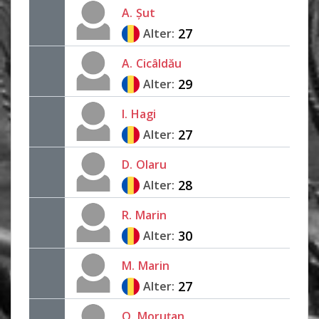
A.
Șut
27
Alter:
A.
Cicâldău
29
Alter:
I.
Hagi
27
Alter:
D.
Olaru
28
Alter:
R.
Marin
30
Alter:
M.
Marin
27
Alter:
O.
Moruțan