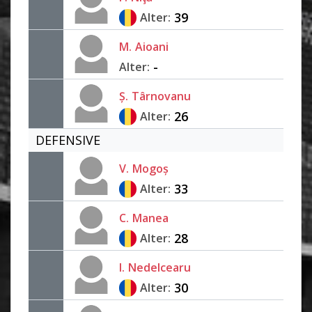
39
Alter:
M.
Aioani
-
Alter:
Ș.
Târnovanu
26
Alter:
DEFENSIVE
V.
Mogoș
33
Alter:
C.
Manea
28
Alter:
I.
Nedelcearu
30
Alter: