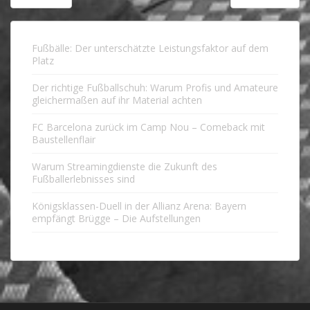
Fußbälle: Der unterschätzte Leistungsfaktor auf dem
Platz
Der richtige Fußballschuh: Warum Profis und Amateure
gleichermaßen auf ihr Material achten
FC Barcelona zurück im Camp Nou – Comeback mit
Baustellenflair
Warum Streamingdienste die Zukunft des
Fußballerlebnisses sind
Königsklassen-Duell in der Allianz Arena: Bayern
empfängt Brügge – Die Aufstellungen