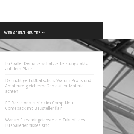
– WER SPIELT HEUTE?
Fußbälle: Der unterschätzte Leistungsfaktor
auf dem Platz
Der richtige Fußballschuh: Warum Profis und
Amateure gleichermaßen auf ihr Material
achten
FC Barcelona zurück im Camp Nou –
Comeback mit Baustellenflair
Warum Streamingdienste die Zukunft des
Fußballerlebnisses sind