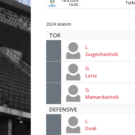
18.6.2024
Türk
16:00
2024 season
TOR
L.
Gugeshashvili
G.
Loria
G.
Mamardashvili
DEFENSIVE
L.
Dvali