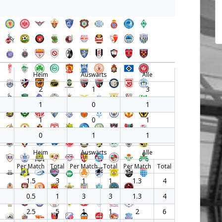
Heim
Auswärts
Alle
2
1
3
1
0
1
1
0
1
0
1
1
Heim
Auswärts
Alle
Per Match
Total
Per Match
Total
Per Match
Total
1.5
3
1
1
1.3
4
0.5
1
3
3
1.3
4
2.5
5
1
1
2
6