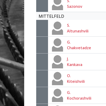
S.
Sazonov
MITTELFELD
S.
Altunashvili
G.
Chakvetadze
J.
Kankava
O.
Kiteishvili
G.
Kochorashvili