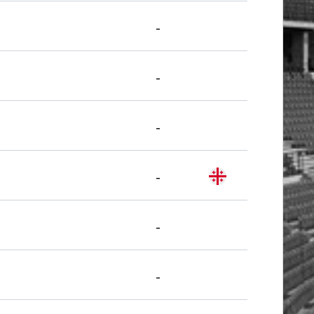
-
-
-
-
-
-