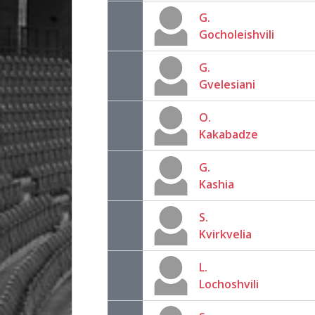
G.
Gocholeishvili
G.
Gvelesiani
O.
Kakabadze
G.
Kashia
S.
Kvirkvelia
L.
Lochoshvili