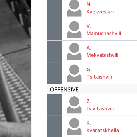
N.
Kvekveskiri
V.
Mamuchashvili
A.
Mekvabishvili
G.
Tsitaishvili
OFFENSIVE
Z.
Davitashvili
K.
Kvaratskhelia