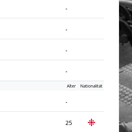
-
-
-
-
Alter
Nationalität
-
25