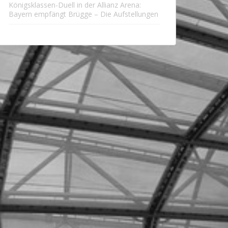
Königsklassen-Duell in der Allianz Arena:
Bayern empfängt Brügge – Die Aufstellungen