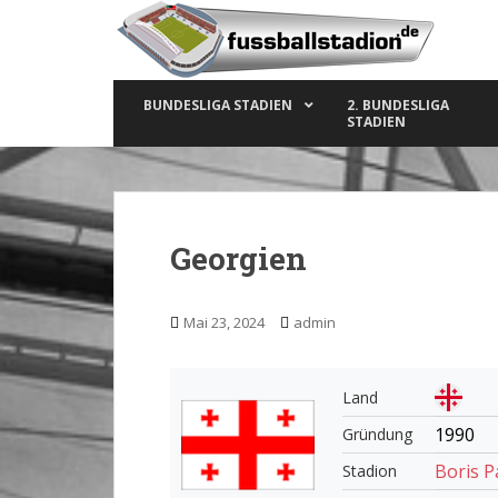
S
k
i
p
BUNDESLIGA STADIEN
2. BUNDESLIGA
t
STADIEN
o
m
a
i
n
Georgien
c
o
n
Mai 23, 2024
admin
t
e
n
Land
t
1990
Gründung
Boris 
Stadion