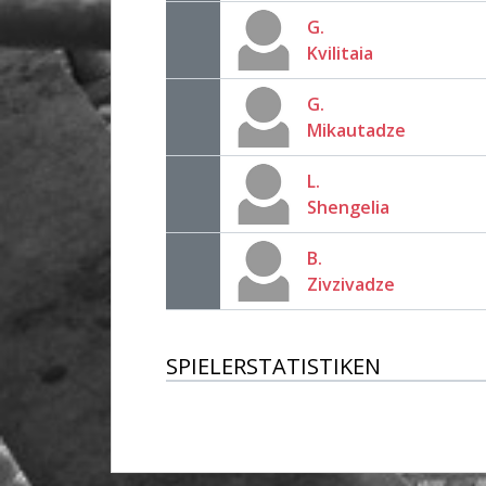
G.
Kvilitaia
G.
Mikautadze
L.
Shengelia
B.
Zivzivadze
SPIELERSTATISTIKEN