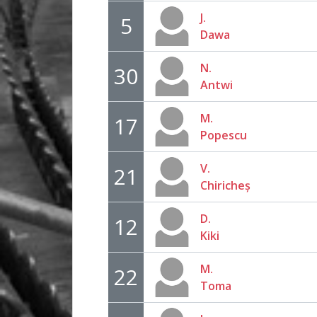
J.
5
Dawa
N.
30
Antwi
M.
17
Popescu
V.
21
Chiricheș
D.
12
Kiki
M.
22
Toma