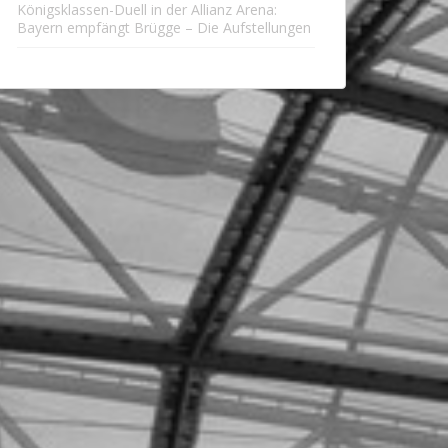
Königsklassen-Duell in der Allianz Arena:
Bayern empfängt Brügge – Die Aufstellungen