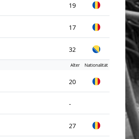
19
17
32
Alter
Nationalität
20
-
27