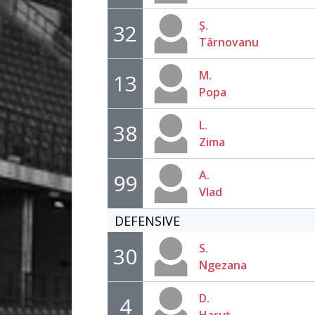
Ș.
32
Târnovanu
M.
13
Popa
L.
38
Zima
A.
99
Vlad
DEFENSIVE
S.
30
Ngezana
D.
4