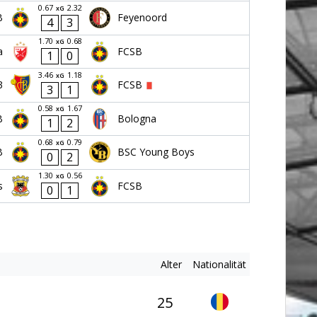
0.67
2.32
xG
B
Feyenoord
4
3
1.70
0.68
xG
a
FCSB
1
0
3.46
1.18
xG
3
FCSB
3
1
0.58
1.67
xG
B
Bologna
1
2
0.68
0.79
xG
B
BSC Young Boys
0
2
1.30
0.56
xG
s
FCSB
0
1
Alter
Nationalität
25