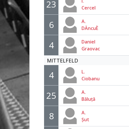
I.
23
Cercel
A.
6
DÄncuÈ
Daniel
4
Graovac
MITTELFELD
L.
4
Ciobanu
A.
25
Băluță
A.
8
Șut