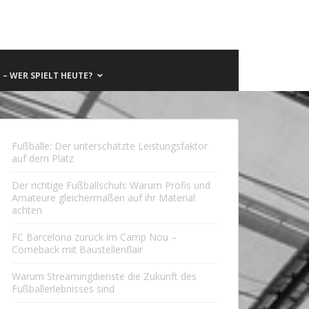
– WER SPIELT HEUTE?
Fußbälle: Der unterschätzte Leistungsfaktor
auf dem Platz
Der richtige Fußballschuh: Warum Profis und
Amateure gleichermaßen auf ihr Material
achten
FC Barcelona zurück im Camp Nou –
Comeback mit Baustellenflair
Warum Streamingdienste die Zukunft des
Fußballerlebnisses sind