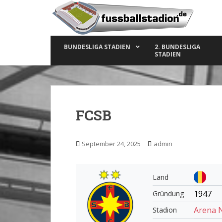
S
k
i
p
BUNDESLIGA STADIEN
2. BUNDESLIGA
t
STADIEN
o
m
a
i
n
FCSB
c
o
n
September 24, 2025
admin
t
e
n
Land
t
1947
Gründung
Arena 
Stadion