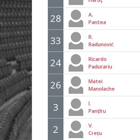
Haruţ
A.
28
Pantea
R.
33
Radunović
Ricardo
24
Padurariu
Matei
26
Manolache
I.
3
Panțîru
V.
2
Crețu