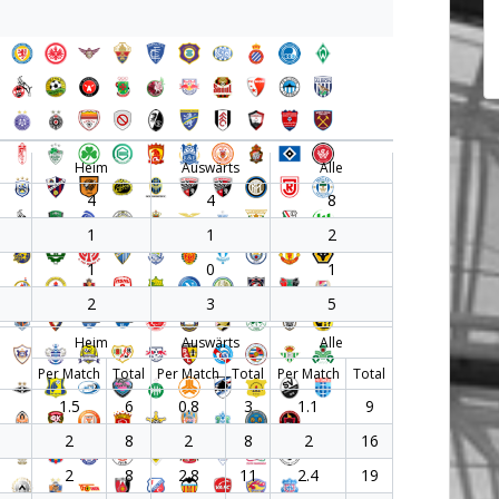
Heim
Auswärts
Alle
4
4
8
1
1
2
1
0
1
2
3
5
Heim
Auswärts
Alle
Per Match
Total
Per Match
Total
Per Match
Total
1.5
6
0.8
3
1.1
9
2
8
2
8
2
16
2
8
2.8
11
2.4
19