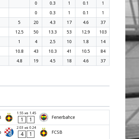
0
0.3
1
0.1
1
0
0.3
1
0.1
1
5
20
4.3
17
4.6
37
12.5
50
13.3
53
12.9
103
1
4
2.5
10
1.8
14
10.8
43
10.3
41
10.5
84
4.8
19
4.5
18
4.6
37
1.55
1.45
xG
B
Fenerbahce
1
1
2.03
0.24
xG
b
FCSB
4
1