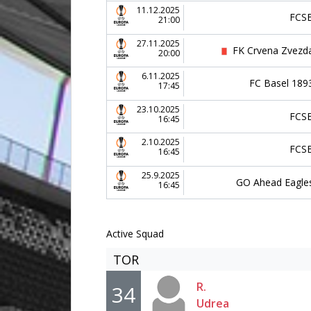
11.12.2025
FCS
21:00
27.11.2025
FK Crvena Zvezd
20:00
6.11.2025
FC Basel 189
17:45
23.10.2025
FCS
16:45
2.10.2025
FCS
16:45
25.9.2025
GO Ahead Eagle
16:45
Active Squad
TOR
R.
34
Udrea