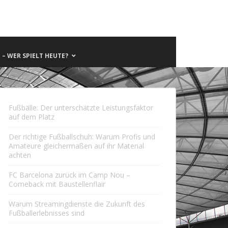
– WER SPIELT HEUTE?
Fußbälle: Der unterschätzte Leistungsfaktor
auf dem Platz
Der richtige Fußballschuh: Warum Profis und
Amateure gleichermaßen auf ihr Material
achten
FC Barcelona zurück im Camp Nou –
Comeback mit Baustellenflair
Warum Streamingdienste die Zukunft des
Fußballerlebnisses sind