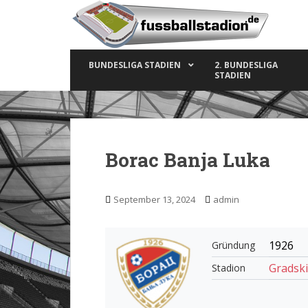
S
k
i
p
BUNDESLIGA STADIEN
2. BUNDESLIGA
t
STADIEN
o
m
a
i
n
Borac Banja Luka
c
o
n
September 13, 2024
admin
t
e
n
1926
Gründung
t
Gradski
Stadion