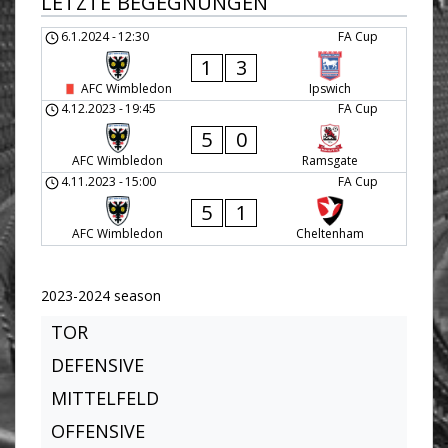
LETZTE BEGEGNUNGEN
6.1.2024
-
12:30
FA Cup
1
3
AFC Wimbledon
Ipswich
4.12.2023
-
19:45
FA Cup
5
0
AFC Wimbledon
Ramsgate
4.11.2023
-
15:00
FA Cup
5
1
AFC Wimbledon
Cheltenham
2023-2024 season
TOR
DEFENSIVE
MITTELFELD
OFFENSIVE