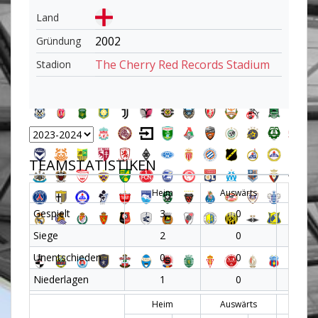
Land
2002
Gründung
The Cherry Red Records Stadium
Stadion
TEAMSTATISTIKEN
Heim
Auswärts
Al
Gespielt
3
0
3
Siege
2
0
2
Unentschieden
0
0
0
Niederlagen
1
0
1
Heim
Auswärts
Al