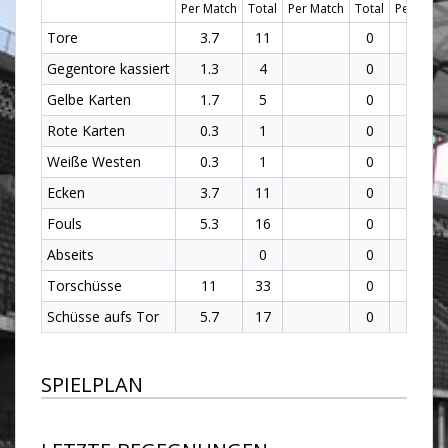
Per Match
Total
Per Match
Total
Per Matc
Tore
3.7
11
0
3.7
Gegentore kassiert
1.3
4
0
1.3
Gelbe Karten
1.7
5
0
1.7
Rote Karten
0.3
1
0
0.3
Weiße Westen
0.3
1
0
0.3
Ecken
3.7
11
0
3.7
Fouls
5.3
16
0
5.3
Abseits
0
0
Torschüsse
11
33
0
11
Schüsse aufs Tor
5.7
17
0
5.7
SPIELPLAN