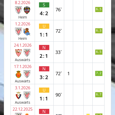
8.2.2026
S
76`
6.5
4:2
Heim
1.2.2026
U
72`
6.3
1:1
Heim
24.1.2026
N
33`
6.5
2:1
Auswärts
17.1.2026
N
72`
1
7.2
3:2
Auswärts
3.1.2026
U
90`
6.7
1:1
Auswärts
22.12.2025
N