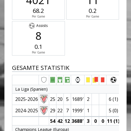
4021
11
68.2
0.2
Per Game
Per Game
Assists
8
0.1
Per Game
GESAMTE STATISTIK
La Liga (Spanien)
2025-2026
25
20
5
1689′
2
6 (1)
3
2024-2025
29
22
7
1999′
1
5 (0)
5
54
42
12
3688′
3
0
0
11 (1)
8
Champions League (Europa)