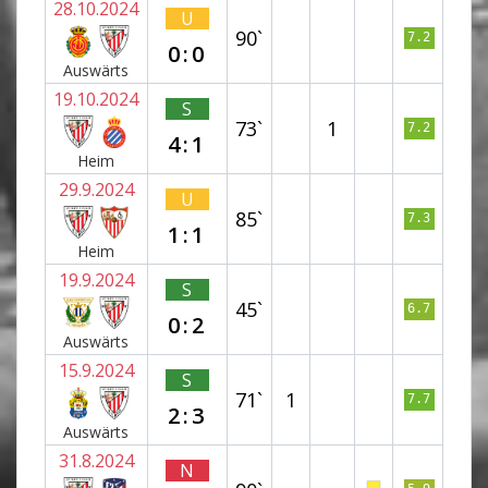
28.10.2024
U
90`
7.2
0:0
Auswärts
19.10.2024
S
73`
1
7.2
4:1
Heim
29.9.2024
U
85`
7.3
1:1
Heim
19.9.2024
S
45`
6.7
0:2
Auswärts
15.9.2024
S
71`
1
7.7
2:3
Auswärts
31.8.2024
N