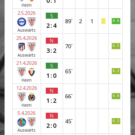
0:1
Heim
2.5.2026
S
89`
2
1
8.9
2:4
Auswärts
25.4.2026
N
70`
6.5
3:2
Auswärts
21.4.2026
S
65`
6.3
1:0
Heim
12.4.2026
N
66`
6.9
1:2
Heim
5.4.2026
N
45`
6.3
2:0
Auswärts