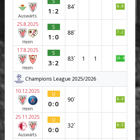
S
84`
6.9
1:2
Auswärts
25.8.2025
S
88`
7.2
1:0
Heim
17.8.2025
S
83`
1
1
10.0
3:2
Heim
Champions League 2025/2026
10.12.2025
U
90`
6.9
0:0
Heim
25.11.2025
U
32`
6.5
0:0
Auswärts