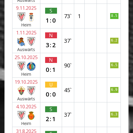
Auswärts
9.11.2025
S
73`
1
8.5
1:0
Heim
1.11.2025
N
37`
6.2
3:2
Auswärts
25.10.2025
N
90`
6.5
0:1
Heim
19.10.2025
U
45`
6.9
0:0
Auswärts
4.10.2025
S
37`
6.3
2:1
Heim
31.8.2025