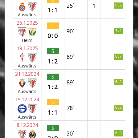
U
25`
1
6.6
1:1
Auswärts
26.1.2025
U
90`
7.2
0:0
Heim
19.1.2025
S
89`
6.7
1:2
Auswärts
21.12.2024
S
89`
6.3
1:2
Auswärts
15.12.2024
U
78`
6.2
1:1
Auswärts
8.12.2024
S
30`
6.9
2:0