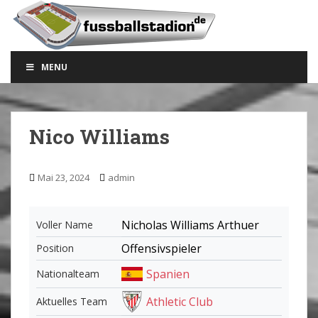
S
k
i
p
MENU
t
o
m
a
Nico Williams
i
n
c
Mai 23, 2024
admin
o
n
t
Nicholas Williams Arthuer
Voller Name
e
Offensivspieler
Position
n
t
Spanien
Nationalteam
Athletic Club
Aktuelles Team