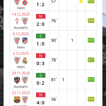
57`
6.2
1:2
Heim
14.12.2025
N
76`
5.9
2:0
Auswärts
6.12.2025
S
90`
1
8.0
1:0
Heim
3.12.2025
N
78`
6.7
0:3
Heim
29.11.2025
S
81`
1
8.2
0:2
Auswärts
22.11.2025
N
56`
5.6
4:0