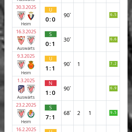
30.3.2025
U
90`
6.5
0:0
Heim
16.3.2025
S
30`
6.6
0:1
Auswärts
9.3.2025
U
90`
1
7.2
1:1
Heim
1.3.2025
N
90`
6.9
1:0
Auswärts
23.2.2025
S
68`
2
1
9.5
7:1
Heim
16.2.2025