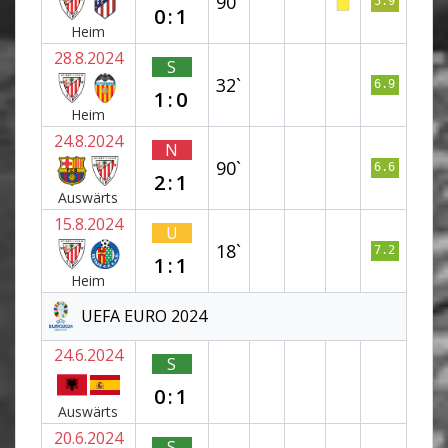
90`
5.9
0:1
Heim
28.8.2024
S
32`
6.9
1:0
Heim
24.8.2024
N
90`
6.6
2:1
Auswärts
15.8.2024
U
18`
7.2
1:1
Heim
UEFA EURO 2024
24.6.2024
S
0:1
Auswärts
20.6.2024
S