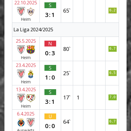
22.10.2025
S
65`
6.2
3:1
Heim
La Liga 2024/2025
25.5.2025
N
80`
6.7
0:3
Heim
23.4.2025
S
25`
6.5
1:0
Heim
13.4.2025
S
17`
1
7.0
3:1
Heim
6.4.2025
U
64`
6.7
0:0
Auswärts