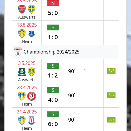
23.8.2025
N
5:0
Auswärts
18.8.2025
S
1:0
Heim
Championship 2024/2025
3.5.2025
S
90`
1
6.5
1:2
Auswärts
28.4.2025
S
90`
6.7
4:0
Heim
21.4.2025
S
90`
6.7
6:0
Heim