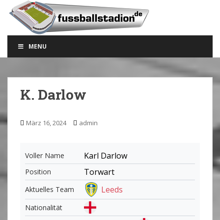
S
k
i
p
MENU
t
o
m
a
K. Darlow
i
n
c
März 16, 2024
admin
o
n
t
Karl Darlow
Voller Name
e
Torwart
Position
n
t
Leeds
Aktuelles Team
Nationalität