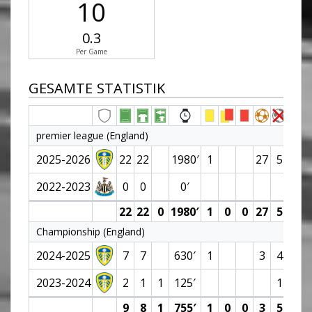
10
0.3
Per Game
GESAMTE STATISTIK
premier league (England)
2025-2026
22
22
1980′
1
27
5
7.0
2022-2023
0
0
0′
22
22
0
1980′
1
0
0
27
5
7.0
Championship (England)
2024-2025
7
7
630′
1
3
4
6.7
2023-2024
2
1
1
125′
1
9
8
1
755′
1
0
0
3
5
6.7