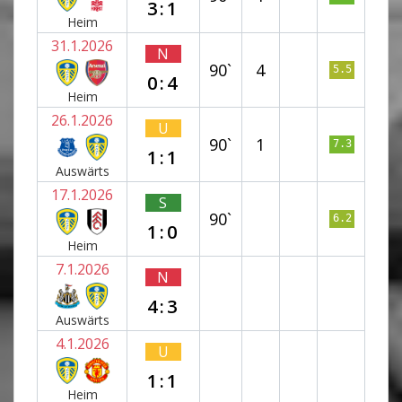
3:1
Heim
31.1.2026
N
90`
4
5.5
0:4
Heim
26.1.2026
U
90`
1
7.3
1:1
Auswärts
17.1.2026
S
90`
6.2
1:0
Heim
7.1.2026
N
4:3
Auswärts
4.1.2026
U
1:1
Heim