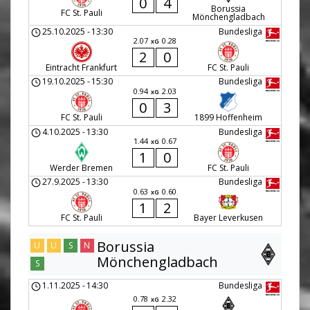
0
4
Borussia
FC St. Pauli
Mönchengladbach
25.10.2025
-
13:30
Bundesliga
2.07
0.28
xG
2
0
Eintracht Frankfurt
FC St. Pauli
19.10.2025
-
15:30
Bundesliga
0.94
2.03
xG
0
3
FC St. Pauli
1899 Hoffenheim
4.10.2025
-
13:30
Bundesliga
1.44
0.67
xG
1
0
Werder Bremen
FC St. Pauli
27.9.2025
-
13:30
Bundesliga
0.63
0.60
xG
1
2
FC St. Pauli
Bayer Leverkusen
Borussia
U
U
S
N
Mönchengladbach
S
1.11.2025
-
14:30
Bundesliga
0.78
2.32
xG