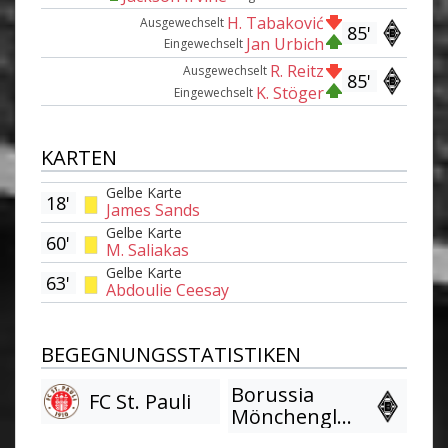
H. Tabaković
Ausgewechselt
85'
Jan Urbich
Eingewechselt
R. Reitz
Ausgewechselt
85'
K. Stöger
Eingewechselt
KARTEN
Gelbe Karte
18'
James Sands
Gelbe Karte
60'
M. Saliakas
Gelbe Karte
63'
Abdoulie Ceesay
BEGEGNUNGSSTATISTIKEN
Borussia
FC St. Pauli
Mönchengladbach