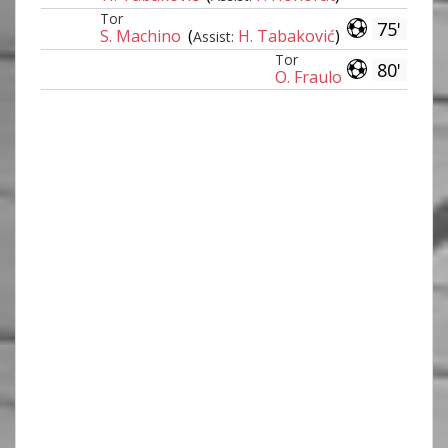
Tor
75'
S. Machino
(
H. Tabaković
)
Assist:
Tor
80'
O. Fraulo