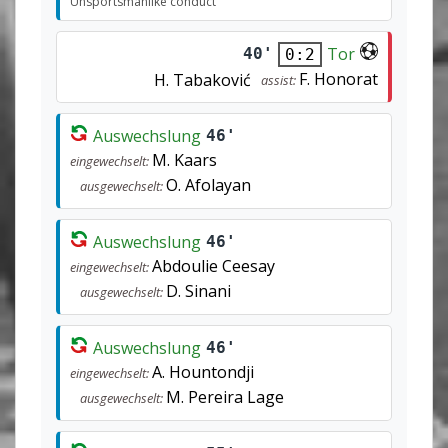
Unsportsmanlike conduct
Tor
40'
0:2
F. Honorat
H. Tabaković
assist:
Auswechslung
46'
M. Kaars
eingewechselt:
O. Afolayan
ausgewechselt:
Auswechslung
46'
Abdoulie Ceesay
eingewechselt:
D. Sinani
ausgewechselt:
Auswechslung
46'
A. Hountondji
eingewechselt:
M. Pereira Lage
ausgewechselt: