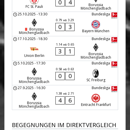
0
4
Borussia
FC St. Pauli
Mönchengladbach
25.10.2025
-
13:30
Bundesliga
0.79
3.29
xG
0
3
Borussia
Bayern München
Mönchengladbach
17.10.2025
-
18:30
Bundesliga
1.14
0.65
xG
3
1
Borussia
Union Berlin
Mönchengladbach
5.10.2025
-
17:30
Bundesliga
0.58
0.63
xG
0
0
Borussia
SC Freiburg
Mönchengladbach
27.9.2025
-
16:30
Bundesliga
1.38
2.71
xG
4
6
Borussia
Eintracht Frankfurt
Mönchengladbach
BEGEGNUNGEN IM DIREKTVERGLEICH