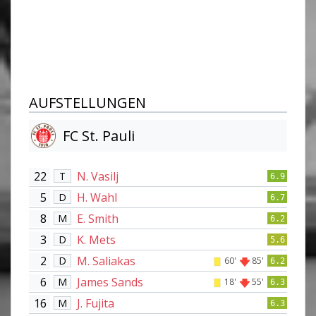
AUFSTELLUNGEN
FC St. Pauli
22
N. Vasilj
T
6.9
5
H. Wahl
D
6.7
8
E. Smith
M
6.2
3
K. Mets
D
5.6
2
M. Saliakas
D
60'
85'
6.2
6
James Sands
M
18'
55'
6.3
16
J. Fujita
M
6.3