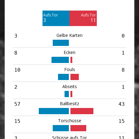
Am Tor vorbei
Am Tor vorbei
6
4
Aufs Tor
Aufs Tor
Blocked
3
11
6
Gelbe Karten
3
0
Ecken
8
1
Fouls
10
8
Abseits
2
1
Ballbesitz
57
43
Torschüsse
15
15
Schüsse aufs Tor
3
11