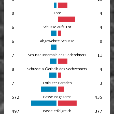
Tore
0
4
Schüsse aufs Tor
6
4
Abgewehrte Schüsse
6
0
Schüsse innerhalb des Sechzehners
7
11
Schüsse außerhalb des Sechzehners
8
4
Torhüter Paraden
7
3
Pässe insgesamt
572
435
Pässe erfolgreich
497
377