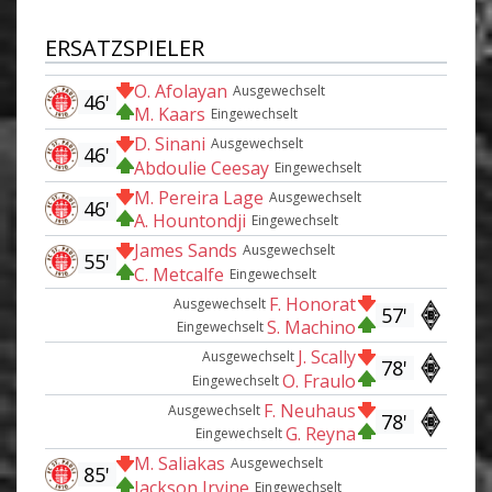
ERSATZSPIELER
O. Afolayan
Ausgewechselt
46'
M. Kaars
Eingewechselt
D. Sinani
Ausgewechselt
46'
Abdoulie Ceesay
Eingewechselt
M. Pereira Lage
Ausgewechselt
46'
A. Hountondji
Eingewechselt
James Sands
Ausgewechselt
55'
C. Metcalfe
Eingewechselt
F. Honorat
Ausgewechselt
57'
S. Machino
Eingewechselt
J. Scally
Ausgewechselt
78'
O. Fraulo
Eingewechselt
F. Neuhaus
Ausgewechselt
78'
G. Reyna
Eingewechselt
M. Saliakas
Ausgewechselt
85'
Jackson Irvine
Eingewechselt