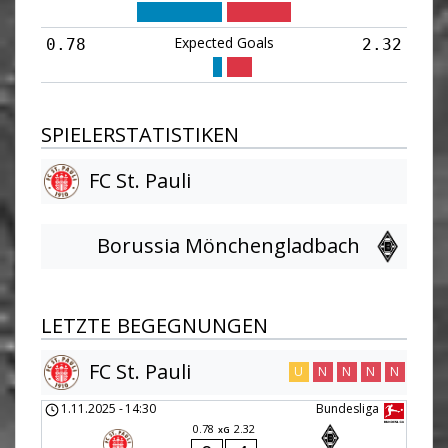
Expected Goals
0.78
2.32
SPIELERSTATISTIKEN
FC St. Pauli
Borussia Mönchengladbach
LETZTE BEGEGNUNGEN
FC St. Pauli
U
N
N
N
N
1.11.2025
-
14:30
Bundesliga
0.78
2.32
xG