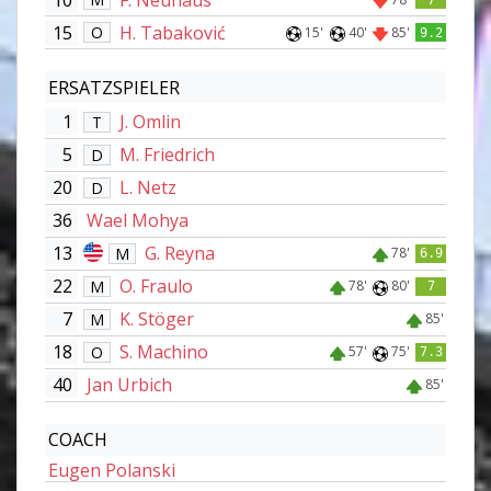
15
H. Tabaković
O
15'
40'
85'
9.2
ERSATZSPIELER
1
J. Omlin
T
5
M. Friedrich
D
20
L. Netz
D
36
Wael Mohya
13
G. Reyna
M
78'
6.9
22
O. Fraulo
M
78'
80'
7
7
K. Stöger
M
85'
18
S. Machino
O
57'
75'
7.3
40
Jan Urbich
85'
COACH
Eugen Polanski