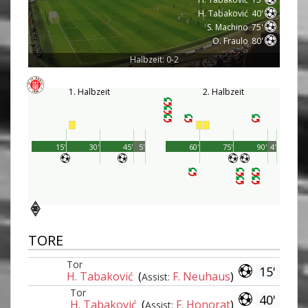
H. Tabaković
40'
S. Machino
75'
O. Fraulo
80'
Halbzeit: 0-2
1. Halbzeit
2. Halbzeit
15'
30'
45'
5'
60'
75'
90'
4'
TORE
Tor
15'
H. Tabaković
(
F. Neuhaus
)
Assist:
Tor
40'
H. Tabaković
(
F. Honorat
)
Assist: