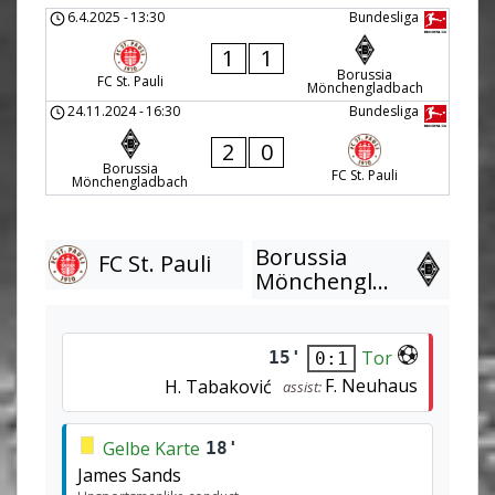
6.4.2025
-
13:30
Bundesliga
1
1
Borussia
FC St. Pauli
Mönchengladbach
24.11.2024
-
16:30
Bundesliga
2
0
Borussia
FC St. Pauli
Mönchengladbach
Borussia
FC St. Pauli
Mönchengladbach
Tor
15'
0:1
F. Neuhaus
H. Tabaković
assist:
Gelbe Karte
18'
James Sands