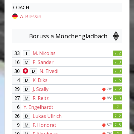
COACH
A. Blessin
Borussia Mönchengladbach
33
M. Nicolas
T
7.2
16
P. Sander
M
7.3
30
N. Elvedi
D
7.3
4
K. Diks
D
7.5
29
J. Scally
D
78'
7.2
27
R. Reitz
M
85'
7.3
6
Y. Engelhardt
7
26
Lukas Ullrich
D
7.2
9
F. Honorat
M
57'
7.5
10
F. Neuhaus
M
78'
7