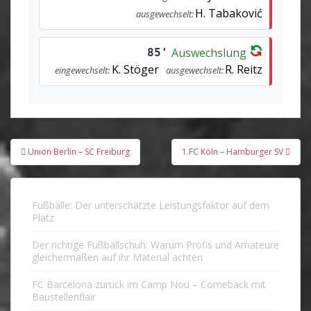
H. Tabaković
ausgewechselt:
Auswechslung
85'
K. Stöger
R. Reitz
eingewechselt:
ausgewechselt:
Beitragsnavigation
Union Berlin – SC Freiburg
1.FC Köln – Hamburger SV
Fußbälle: Der unterschätzte Leistungsfaktor auf dem
Platz
Der richtige Fußballschuh: Warum Profis und Amateure
gleichermaßen auf ihr Material achten
FC Barcelona zurück im Camp Nou – Comeback mit
Baustellenflair