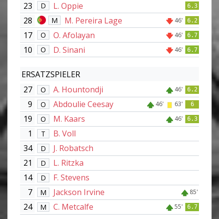
23
L. Oppie
D
6.3
28
M. Pereira Lage
M
46'
6.2
17
O. Afolayan
O
46'
6.7
10
D. Sinani
O
46'
6.7
ERSATZSPIELER
27
A. Hountondji
O
46'
6.2
9
Abdoulie Ceesay
O
46'
63'
6
19
M. Kaars
O
46'
6.3
1
B. Voll
T
34
J. Robatsch
D
21
L. Ritzka
D
14
F. Stevens
D
7
Jackson Irvine
M
85'
24
C. Metcalfe
M
55'
6.7