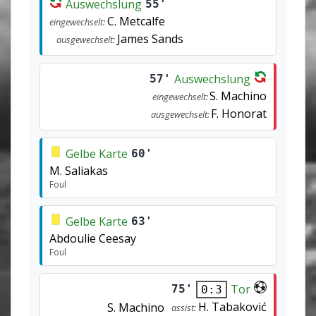
Auswechslung
55'
C. Metcalfe
eingewechselt:
James Sands
ausgewechselt:
Auswechslung
57'
S. Machino
eingewechselt:
F. Honorat
ausgewechselt:
Gelbe Karte
60'
M. Saliakas
Foul
Gelbe Karte
63'
Abdoulie Ceesay
Foul
Tor
75'
0:3
H. Tabaković
S. Machino
assist: