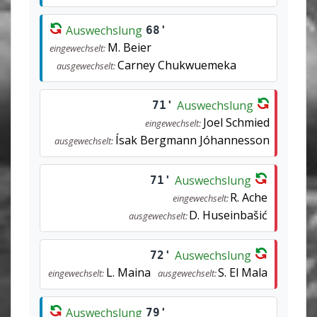
Auswechslung
68'
M. Beier
eingewechselt:
Carney Chukwuemeka
ausgewechselt:
Auswechslung
71'
Joel Schmied
eingewechselt:
Ísak Bergmann Jóhannesson
ausgewechselt:
Auswechslung
71'
R. Ache
eingewechselt:
D. Huseinbašić
ausgewechselt:
Auswechslung
72'
L. Maina
S. El Mala
eingewechselt:
ausgewechselt:
Auswechslung
79'