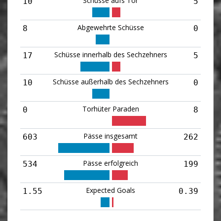
Schüsse aufs Tor
10
5
Abgewehrte Schüsse
8
0
Schüsse innerhalb des Sechzehners
17
5
Schüsse außerhalb des Sechzehners
10
0
Torhüter Paraden
0
8
Pässe insgesamt
603
262
Pässe erfolgreich
534
199
Expected Goals
1.55
0.39