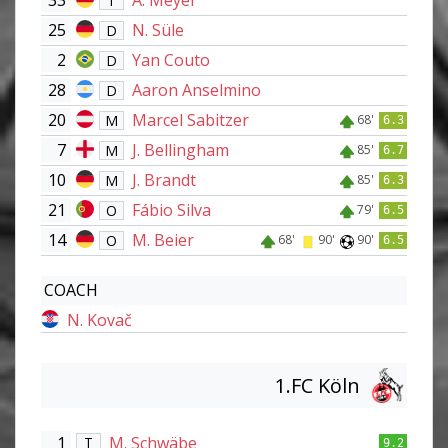
33
A. Meyer
T
25
N. Süle
D
2
Yan Couto
D
28
Aaron Anselmino
D
20
Marcel Sabitzer
M
68'
6.3
7
J. Bellingham
M
85'
6.7
10
J. Brandt
M
85'
6.3
21
Fábio Silva
O
79'
6.5
14
M. Beier
O
68'
90'
90'
6.5
COACH
N. Kovač
1.FC Köln
1
M. Schwäbe
T
9.2