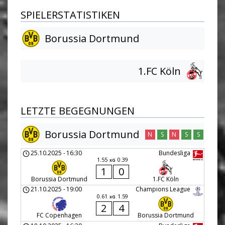
SPIELERSTATISTIKEN
Borussia Dortmund
1.FC Köln
LETZTE BEGEGNUNGEN
Borussia Dortmund
N
S
N
S
S
25.10.2025
-
16:30
Bundesliga
1.55
0.39
xG
1
0
Borussia Dortmund
1.FC Köln
21.10.2025
-
19:00
Champions League
0.61
1.59
xG
2
4
FC Copenhagen
Borussia Dortmund