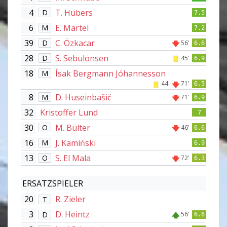
4
T. Hübers
D
7.5
6
E. Martel
M
7.2
39
C. Özkacar
D
56'
6.6
28
S. Sebulonsen
D
45'
6.9
18
Ísak Bergmann Jóhannesson
M
44'
71'
6.5
8
D. Huseinbašić
M
71'
6.9
32
Kristoffer Lund
7
30
M. Bülter
O
46'
6.6
16
J. Kamiński
M
6.9
13
S. El Mala
O
72'
6.3
ERSATZSPIELER
20
R. Zieler
T
3
D. Heintz
D
56'
6.6