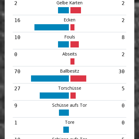
Gelbe Karten
2
2
Ecken
16
2
Fouls
10
8
Abseits
0
2
Ballbesitz
70
30
Torschüsse
27
5
Schüsse aufs Tor
9
0
Tore
1
0