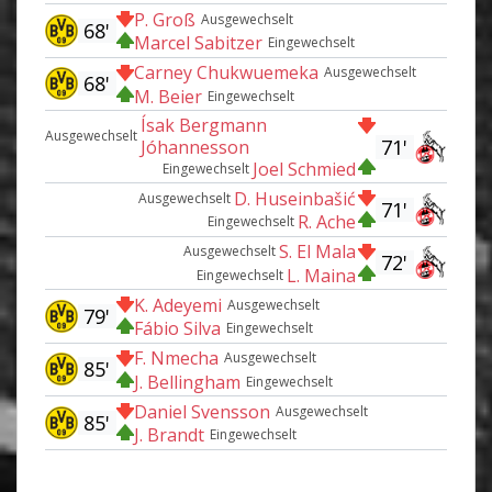
P. Groß
Ausgewechselt
68'
Marcel Sabitzer
Eingewechselt
Carney Chukwuemeka
Ausgewechselt
68'
M. Beier
Eingewechselt
Ísak Bergmann
Ausgewechselt
71'
Jóhannesson
Joel Schmied
Eingewechselt
D. Huseinbašić
Ausgewechselt
71'
R. Ache
Eingewechselt
S. El Mala
Ausgewechselt
72'
L. Maina
Eingewechselt
K. Adeyemi
Ausgewechselt
79'
Fábio Silva
Eingewechselt
F. Nmecha
Ausgewechselt
85'
J. Bellingham
Eingewechselt
Daniel Svensson
Ausgewechselt
85'
J. Brandt
Eingewechselt