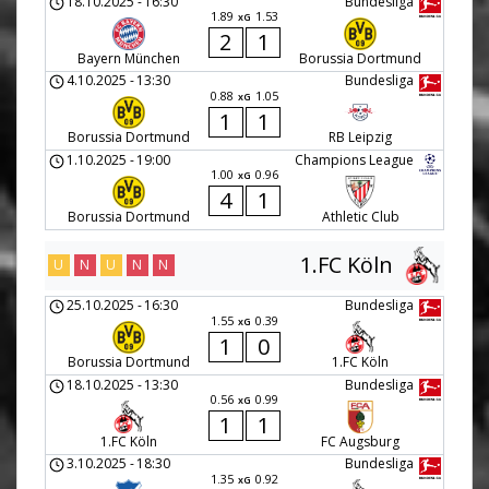
18.10.2025
-
16:30
Bundesliga
1.89
1.53
xG
2
1
Bayern München
Borussia Dortmund
4.10.2025
-
13:30
Bundesliga
0.88
1.05
xG
1
1
Borussia Dortmund
RB Leipzig
1.10.2025
-
19:00
Champions League
1.00
0.96
xG
4
1
Borussia Dortmund
Athletic Club
1.FC Köln
U
N
U
N
N
25.10.2025
-
16:30
Bundesliga
1.55
0.39
xG
1
0
Borussia Dortmund
1.FC Köln
18.10.2025
-
13:30
Bundesliga
0.56
0.99
xG
1
1
1.FC Köln
FC Augsburg
3.10.2025
-
18:30
Bundesliga
1.35
0.92
xG