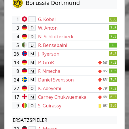
Borussia Dortmund
1
G. Kobel
T
6.6
3
W. Anton
D
7.5
4
N. Schlotterbeck
D
7.5
5
R. Bensebaini
D
8
26
J. Ryerson
M
6.3
13
P. Groß
M
68'
7.2
8
F. Nmecha
M
85'
7.5
24
Daniel Svensson
M
85'
7.2
27
K. Adeyemi
O
79'
7.2
17
Carney Chukwuemeka
M
68'
6.3
9
S. Guirassy
O
63'
5.9
ERSATZSPIELER