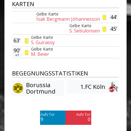
KARTEN
Gelbe Karte
44'
Ísak Bergmann Jóhannesson
Gelbe Karte
45'
S. Sebulonsen
Gelbe Karte
63'
S. Guirassy
Gelbe Karte
90'
M. Beier
+1
BEGEGNUNGSSTATISTIKEN
Borussia
1.FC Köln
Dortmund
Am Tor vorbei
Am Tor vorbei
10
5
Aufs Tor
Aufs Tor
Blocked
9
0
8