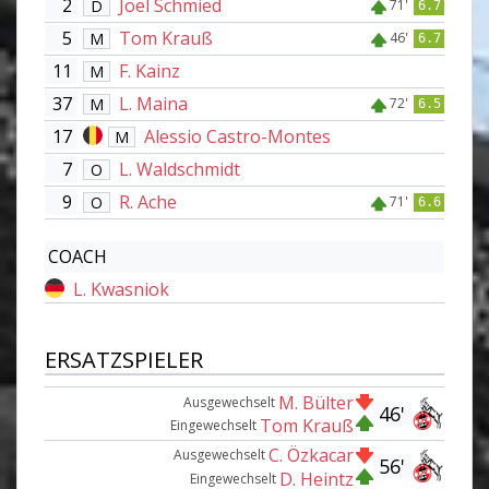
2
Joel Schmied
D
71'
6.7
5
Tom Krauß
M
46'
6.7
11
F. Kainz
M
37
L. Maina
M
72'
6.5
17
Alessio Castro-Montes
M
7
L. Waldschmidt
O
9
R. Ache
O
71'
6.6
COACH
L. Kwasniok
ERSATZSPIELER
M. Bülter
Ausgewechselt
46'
Tom Krauß
Eingewechselt
C. Özkacar
Ausgewechselt
56'
D. Heintz
Eingewechselt