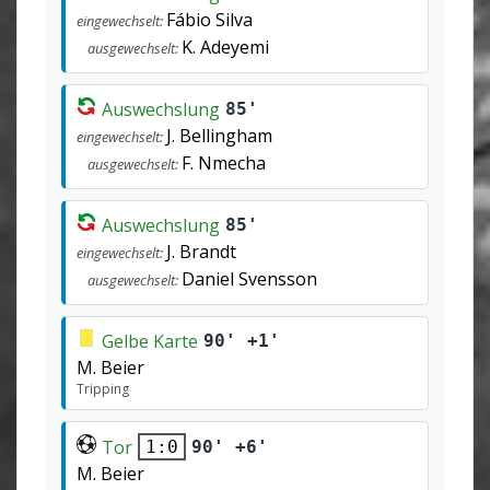
Fábio Silva
eingewechselt:
K. Adeyemi
ausgewechselt:
Auswechslung
85'
J. Bellingham
eingewechselt:
F. Nmecha
ausgewechselt:
Auswechslung
85'
J. Brandt
eingewechselt:
Daniel Svensson
ausgewechselt:
Gelbe Karte
90' +1'
M. Beier
Tripping
Tor
90' +6'
1:0
M. Beier