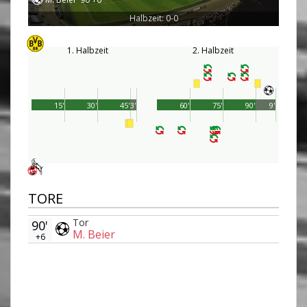
Halbzeit: 0-0
1. Halbzeit
2. Halbzeit
15'
30'
45'
3'
60'
75'
90'
9'
TORE
Tor
90'
M. Beier
+6