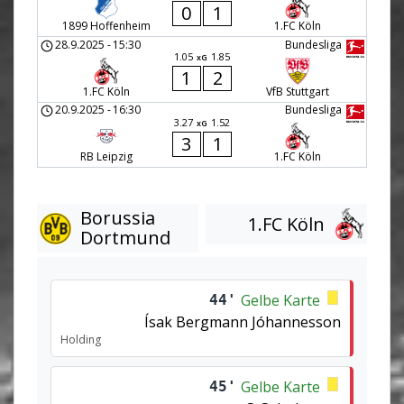
0
1
1899 Hoffenheim
1.FC Köln
28.9.2025
-
15:30
Bundesliga
1.05
1.85
xG
1
2
1.FC Köln
VfB Stuttgart
20.9.2025
-
16:30
Bundesliga
3.27
1.52
xG
3
1
RB Leipzig
1.FC Köln
Borussia
1.FC Köln
Dortmund
Gelbe Karte
44'
Ísak Bergmann Jóhannesson
Holding
Gelbe Karte
45'