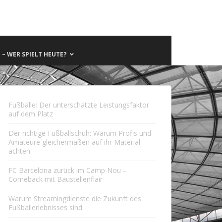
– WER SPIELT HEUTE?
Fußbälle: Der unterschätzte Leistungsfaktor
auf dem Platz
Der richtige Fußballschuh: Warum Profis und
Amateure gleichermaßen auf ihr Material
achten
FC Barcelona zurück im Camp Nou –
Comeback mit Baustellenflair
Warum Streamingdienste die Zukunft des
Fußballerlebnisses sind