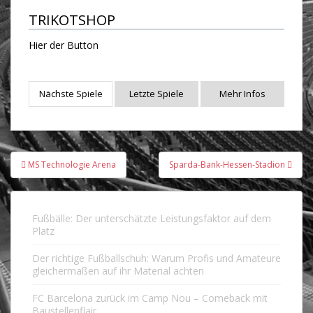
TRIKOTSHOP
Hier der Button
Nächste Spiele
Letzte Spiele
Mehr Infos
Beitragsnavigation
MS Technologie Arena
Sparda-Bank-Hessen-Stadion
Fußbälle: Der unterschätzte Leistungsfaktor auf dem
Platz
Der richtige Fußballschuh: Warum Profis und Amateure
gleichermaßen auf ihr Material achten
FC Barcelona zurück im Camp Nou – Comeback mit
Baustellenflair