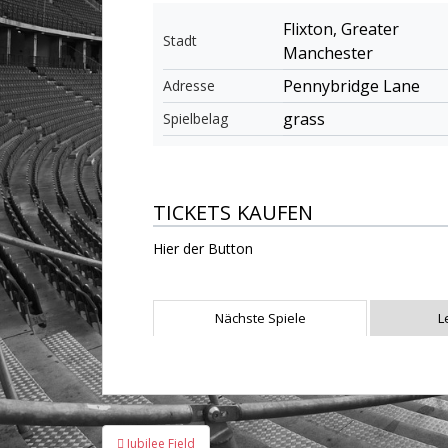
Flixton, Greater
Stadt
Manchester
Pennybridge Lane
Adresse
grass
Spielbelag
TICKETS KAUFEN
Hier der Button
Nächste Spiele
L
Beitragsnavigation
Jubilee Field