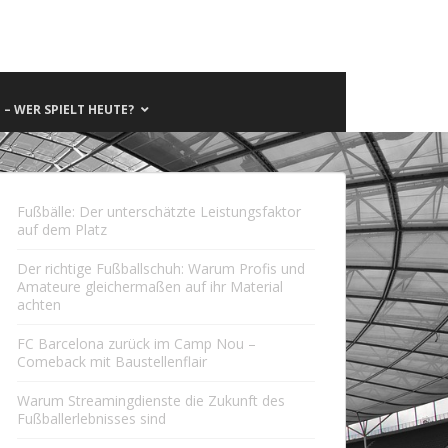
– WER SPIELT HEUTE?
Fußbälle: Der unterschätzte Leistungsfaktor
auf dem Platz
Der richtige Fußballschuh: Warum Profis und
Amateure gleichermaßen auf ihr Material
achten
FC Barcelona zurück im Camp Nou –
Comeback mit Baustellenflair
Warum Streamingdienste die Zukunft des
Fußballerlebnisses sind