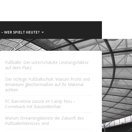
– WER SPIELT HEUTE?
Fußbälle: Der unterschätzte Leistungsfaktor
auf dem Platz
Der richtige Fußballschuh: Warum Profis und
Amateure gleichermaßen auf ihr Material
achten
FC Barcelona zurück im Camp Nou –
Comeback mit Baustellenflair
Warum Streamingdienste die Zukunft des
Fußballerlebnisses sind