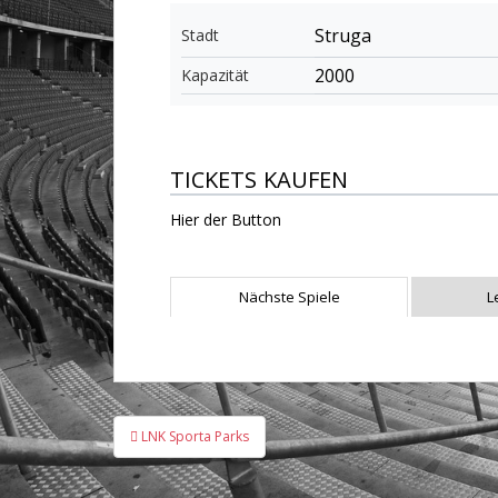
Struga
Stadt
2000
Kapazität
TICKETS KAUFEN
Hier der Button
Nächste Spiele
L
Beitragsnavigation
LNK Sporta Parks