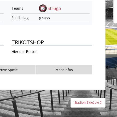
Struga
Teams
grass
Spielbelag
TRIKOTSHOP
Hier der Button
etzte Spiele
Mehr Infos
Stadion Z’dežele