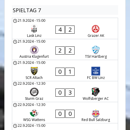
SPIELTAG 7
21.9.2024
-
15:00
4
2
Lask Linz
Grazer AK
21.9.2024
-
15:00
2
2
Austria Klagenfurt
TSV Hartberg
21.9.2024
-
15:00
0
1
SCR Altach
FC BW Linz
22.9.2024
-
12:30
0
3
Sturm Graz
Wolfsberger AC
22.9.2024
-
12:30
0
0
WSG Wattens
Red Bull Salzburg
22.9.2024
-
15:00