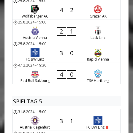
25.8.2024
-
15:00
4
2
Wolfsberger AC
Grazer AK
25.8.2024
-
15:00
2
1
Austria Vienna
Lask Linz
25.8.2024
-
15:00
3
0
FC BW Linz
Rapid Vienna
4.12.2024
-
19:30
4
0
Red Bull Salzburg
TSV Hartberg
SPIELTAG 5
31.8.2024
-
15:00
3
1
Austria Klagenfurt
FC BW Linz