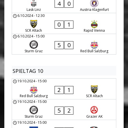
4
0
Lask Linz
Austria Klagenfurt
6.10.2024
-
12:30
0
1
SCR Altach
Rapid Vienna
6.10.2024
-
15:00
5
0
Sturm Graz
Red Bull Salzburg
SPIELTAG 10
19.10.2024
-
15:00
2
1
Red Bull Salzburg
SCR Altach
19.10.2024
-
15:00
5
2
Sturm Graz
Grazer AK
19.10.2024
-
15:00