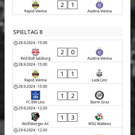
2
1
Rapid Vienna
Austria Vienna
SPIELTAG 8
28.9.2024
-
15:00
2
0
Red Bull Salzburg
Austria Vienna
28.9.2024
-
15:00
1
1
Rapid Vienna
Lask Linz
28.9.2024
-
15:00
1
2
FC BW Linz
Sturm Graz
29.9.2024
-
12:30
1
3
Wolfsberger AC
WSG Wattens
29.9.2024
-
12:30