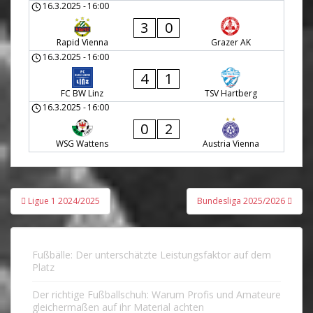
16.3.2025
-
16:00
3
0
Rapid Vienna
Grazer AK
16.3.2025
-
16:00
4
1
FC BW Linz
TSV Hartberg
16.3.2025
-
16:00
0
2
WSG Wattens
Austria Vienna
Beitragsnavigation
Ligue 1 2024/2025
Bundesliga 2025/2026
Fußbälle: Der unterschätzte Leistungsfaktor auf dem
Platz
Der richtige Fußballschuh: Warum Profis und Amateure
gleichermaßen auf ihr Material achten