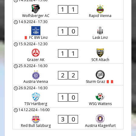
1
1
Wolfsberger AC
Rapid Vienna
14.9.2024
-
17:30
1
0
FC BW Linz
Lask Linz
15.9.2024
-
12:30
1
1
Grazer AK
SCR Altach
25.9.2024
-
16:30
2
2
Austria Vienna
Sturm Graz
26.9.2024
-
16:30
1
0
TSV Hartberg
WSG Wattens
14.12.2024
-
16:00
3
0
Red Bull Salzburg
Austria Klagenfurt