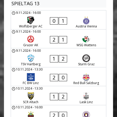
SPIELTAG 13
9.11.2024
-
16:00
0
1
Wolfsberger AC
Austria Vienna
9.11.2024
-
16:00
2
1
Grazer AK
WSG Wattens
9.11.2024
-
16:00
1
2
TSV Hartberg
Sturm Graz
10.11.2024
-
13:30
2
0
FC BW Linz
Red Bull Salzburg
10.11.2024
-
13:30
1
2
SCR Altach
Lask Linz
10.11.2024
-
16:00
2
0