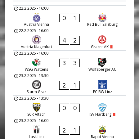
22.2.2025
-
16:00
0
1
Austria Vienna
Red Bull Salzburg
22.2.2025
-
16:00
4
2
Austria Klagenfurt
Grazer AK
22.2.2025
-
16:00
3
3
WSG Wattens
Wolfsberger AC
23.2.2025
-
13:30
2
1
Sturm Graz
FC BW Linz
23.2.2025
-
13:30
0
0
SCR Altach
TSV Hartberg
23.2.2025
-
16:00
2
1
Lask Linz
Rapid Vienna