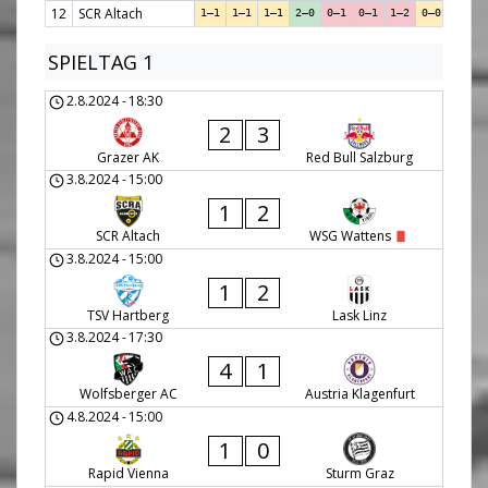
12
SCR Altach
1–1
1–1
1–1
2–0
0–1
0–1
1–2
0–0
2–2
SPIELTAG 1
2.8.2024
-
18:30
2
3
Grazer AK
Red Bull Salzburg
3.8.2024
-
15:00
1
2
SCR Altach
WSG Wattens
3.8.2024
-
15:00
1
2
TSV Hartberg
Lask Linz
3.8.2024
-
17:30
4
1
Wolfsberger AC
Austria Klagenfurt
4.8.2024
-
15:00
1
0
Rapid Vienna
Sturm Graz