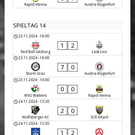
Rapid Vienna
Austria Klagenfurt
SPIELTAG 14
23.11.2024
-
16:00
1
2
Red Bull Salzburg
Lask Linz
23.11.2024
-
16:00
7
0
Sturm Graz
Austria Klagenfurt
23.11.2024
-
16:00
0
0
WSG Wattens
Rapid Vienna
24.11.2024
-
13:30
2
0
Wolfsberger AC
SCR Altach
24.11.2024
-
13:30
1
2