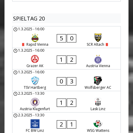
SPIELTAG 20
1.3.2025
-
16:00
5
0
Rapid Vienna
SCR Altach
1.3.2025
-
16:00
1
2
Grazer AK
Austria Vienna
1.3.2025
-
16:00
0
3
TSV Hartberg
Wolfsberger AC
2.3.2025
-
13:30
1
2
Austria Klagenfurt
Lask Linz
2.3.2025
-
13:30
2
1
FC BW Linz
WSG Wattens