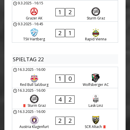
9.3.2025
-
16:15
1
2
Grazer AK
Sturm Graz
9.3.2025
-
16:45
2
1
TSV Hartberg
Rapid Vienna
SPIELTAG 22
16.3.2025
-
16:00
1
0
Red Bull Salzburg
Wolfsberger AC
16.3.2025
-
16:00
4
2
Sturm Graz
Lask Linz
16.3.2025
-
16:00
2
2
Austria Klagenfurt
SCR Altach