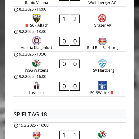
Rapid Vienna
Wolfsberger AC
8.2.2025
-
16:00
1
2
SCR Altach
Grazer AK
9.2.2025
-
13:30
0
0
Austria Klagenfurt
Red Bull Salzburg
9.2.2025
-
13:30
0
0
WSG Wattens
TSV Hartberg
9.2.2025
-
16:00
0
0
Lask Linz
FC BW Linz
SPIELTAG 18
15.2.2025
-
16:00
1
1