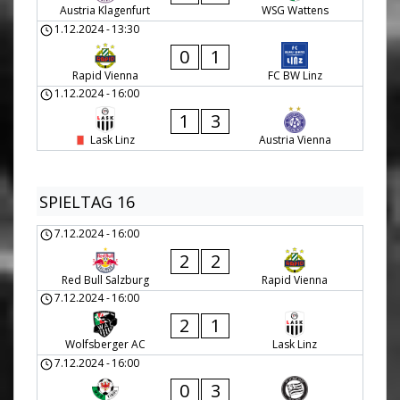
Austria Klagenfurt
WSG Wattens
1.12.2024
-
13:30
0
1
Rapid Vienna
FC BW Linz
1.12.2024
-
16:00
1
3
Lask Linz
Austria Vienna
SPIELTAG 16
7.12.2024
-
16:00
2
2
Red Bull Salzburg
Rapid Vienna
7.12.2024
-
16:00
2
1
Wolfsberger AC
Lask Linz
7.12.2024
-
16:00
0
3