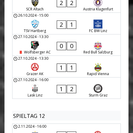
2
2
SCR Altach
Austria Klagenfurt
26.10.2024
-
15:00
2
1
TSV Hartberg
FC BW Linz
27.10.2024
-
13:30
0
0
Wolfsberger AC
Red Bull Salzburg
27.10.2024
-
13:30
1
1
Grazer AK
Rapid Vienna
27.10.2024
-
16:00
1
2
Lask Linz
Sturm Graz
SPIELTAG 12
2.11.2024
-
16:00