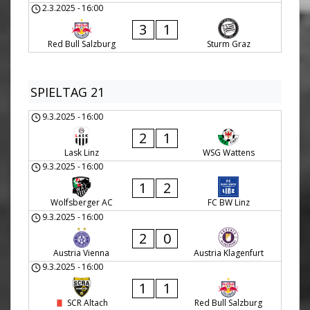
2.3.2025
-
16:00
3
1
Red Bull Salzburg
Sturm Graz
SPIELTAG 21
9.3.2025
-
16:00
2
1
Lask Linz
WSG Wattens
9.3.2025
-
16:00
1
2
Wolfsberger AC
FC BW Linz
9.3.2025
-
16:00
2
0
Austria Vienna
Austria Klagenfurt
9.3.2025
-
16:00
1
1
SCR Altach
Red Bull Salzburg