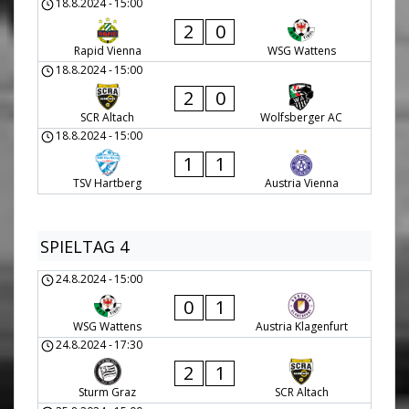
18.8.2024
-
15:00
2
0
Rapid Vienna
WSG Wattens
18.8.2024
-
15:00
2
0
SCR Altach
Wolfsberger AC
18.8.2024
-
15:00
1
1
TSV Hartberg
Austria Vienna
SPIELTAG 4
24.8.2024
-
15:00
0
1
WSG Wattens
Austria Klagenfurt
24.8.2024
-
17:30
2
1
Sturm Graz
SCR Altach