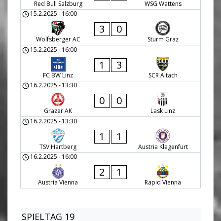
Red Bull Salzburg
WSG Wattens
15.2.2025
-
16:00
3
0
Wolfsberger AC
Sturm Graz
15.2.2025
-
16:00
1
3
FC BW Linz
SCR Altach
16.2.2025
-
13:30
0
0
Grazer AK
Lask Linz
16.2.2025
-
13:30
1
1
TSV Hartberg
Austria Klagenfurt
16.2.2025
-
16:00
2
1
Austria Vienna
Rapid Vienna
SPIELTAG 19