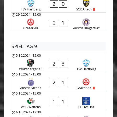
2
0
TSV Hartberg
SCR Altach
29.9.2024
-
15:00
0
1
Grazer AK
Austria Klagenfurt
SPIELTAG 9
5.10.2024
-
15:00
2
3
Wolfsberger AC
TSV Hartberg
5.10.2024
-
15:00
2
1
Austria Vienna
Grazer AK
5.10.2024
-
15:00
1
1
WSG Wattens
FC BW Linz
6.10.2024
-
12:30