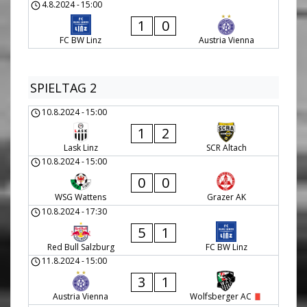
4.8.2024
-
15:00
1
0
FC BW Linz
Austria Vienna
SPIELTAG 2
10.8.2024
-
15:00
1
2
Lask Linz
SCR Altach
10.8.2024
-
15:00
0
0
WSG Wattens
Grazer AK
10.8.2024
-
17:30
5
1
Red Bull Salzburg
FC BW Linz
11.8.2024
-
15:00
3
1
Austria Vienna
Wolfsberger AC