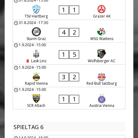
31.8.2024
-
15:00
1
1
TSV Hartberg
Grazer AK
31.8.2024
-
17:30
4
2
Sturm Graz
WSG Wattens
1.9.2024
-
15:00
1
5
Lask Linz
Wolfsberger AC
1.9.2024
-
15:00
3
2
Rapid Vienna
Red Bull Salzburg
1.9.2024
-
15:00
1
1
SCR Altach
Austria Vienna
SPIELTAG 6
14.9.2024
-
15:00