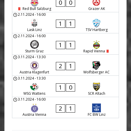
0
0
Red Bull Salzburg
Grazer AK
2.11.2024
-
16:00
1
1
Lask Linz
TSV Hartberg
2.11.2024
-
16:00
1
1
Sturm Graz
Rapid Vienna
3.11.2024
-
13:30
2
1
Austria Klagenfurt
Wolfsberger AC
3.11.2024
-
13:30
1
0
WSG Wattens
SCR Altach
3.11.2024
-
16:00
2
1
Austria Vienna
FC BW Linz