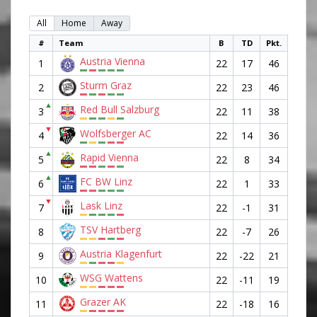
All
Home
Away
#
Team
B
TD
Pkt.
Austria Vienna
1
22
17
46
Sturm Graz
2
22
23
46
▲
Red Bull Salzburg
3
22
11
38
▼
Wolfsberger AC
4
22
14
36
▲
Rapid Vienna
5
22
8
34
▲
FC BW Linz
6
22
1
33
▼
Lask Linz
7
22
-1
31
TSV Hartberg
8
22
-7
26
Austria Klagenfurt
9
22
-22
21
WSG Wattens
10
22
-11
19
Grazer AK
11
22
-18
16