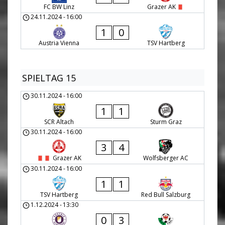
FC BW Linz
Grazer AK
24.11.2024
-
16:00
1
0
Austria Vienna
TSV Hartberg
SPIELTAG 15
30.11.2024
-
16:00
1
1
SCR Altach
Sturm Graz
30.11.2024
-
16:00
3
4
Grazer AK
Wolfsberger AC
30.11.2024
-
16:00
1
1
TSV Hartberg
Red Bull Salzburg
1.12.2024
-
13:30
0
3