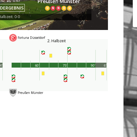
.42
0.67
Preußen Münster
xG
DERGEBNIS
U
N
N
U
U
albzeit: 0-0
Fortuna Düsseldorf
2. Halbzeit
4'
60'
75'
90'
6'
Preußen Münster