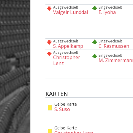
Ausgewechselt
Eingewechselt
Valgeir Lunddal
E. Iyoha
Ausgewechselt
Eingewechselt
S. Appelkamp
C. Rasmussen
Ausgewechselt
Eingewechselt
Christopher
M. Zimmerman
Lenz
KARTEN
Gelbe Karte
S. Suso
Gelbe Karte
Christopher Lenz