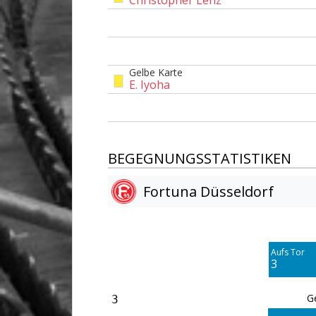
Gelbe Karte
E. Iyoha
BEGEGNUNGSSTATISTIKEN
Fortuna Düsseldorf
Am Tor vorbei
5
Aufs Tor
Blocked
3
4
G
3