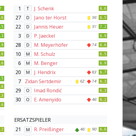
1
J. Schenk
T
7
6.6
27
Jano ter Horst
D
36'
.6
6.5
22
Jannis Heuer
D
31'
.5
7.2
3
P. Jaeckel
D
.3
6.9
28
M. Meyerhöfer
D
74'
.9
6.6
10
M. Schulz
M
.6
6.5
6
M. Benger
M
.6
6.9
20
J. Hendrix
M
83'
6.7
.5
7
Zidan Sertdemir
62'
74'
6.3
.6
29
Imad Rondić
O
6.3
.3
30
E. Amenyido
O
46'
6.2
.6
ERSATZSPIELER
21
R. Preißinger
M
46'
90'
.2
6.6