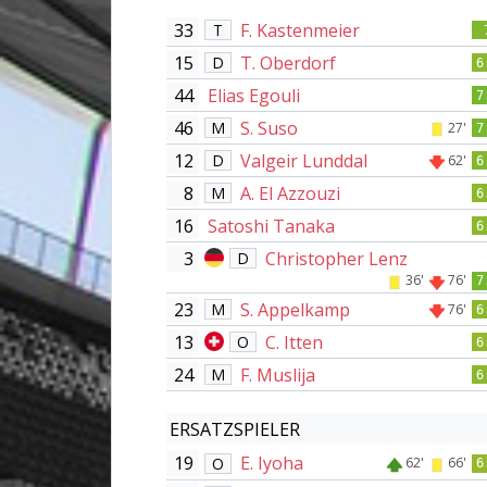
33
F. Kastenmeier
T
15
T. Oberdorf
D
6
44
Elias Egouli
7
46
S. Suso
M
27'
7
12
Valgeir Lunddal
D
62'
6
8
A. El Azzouzi
M
6
16
Satoshi Tanaka
6
3
Christopher Lenz
D
36'
76'
7
23
S. Appelkamp
M
76'
6
13
C. Itten
O
6
24
F. Muslija
M
6
ERSATZSPIELER
19
E. Iyoha
O
62'
66'
6