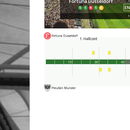
1
Fortuna Düsseldorf
EN
S
S
N
S
U
H
Fortuna Düsseldorf
1. Halbzeit
15'
30'
45'
Preußen Münster