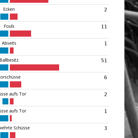
Ecken
2
Fouls
11
Abseits
1
Ballbesitz
51
orschüsse
6
üsse aufs Tor
2
üsse aufs Tor
1
ehrte Schüsse
3