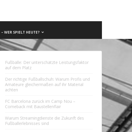
– WER SPIELT HEUTE?
Fußbälle: Der unterschätzte Leistungsfaktor
auf dem Platz
Der richtige Fußballschuh: Warum Profis und
Amateure gleichermaßen auf ihr Material
achten
FC Barcelona zurück im Camp Nou –
Comeback mit Baustellenflair
Warum Streamingdienste die Zukunft des
Fußballerlebnisses sind