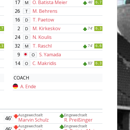
17
O. Batista Meier
M
46'
6.7
26
M. Behrens
T
16
T. Paetow
D
2
M. Kirkeskov
D
74'
.7
6.3
24
N. Koulis
D
32
T. Raschl
M
74'
.3
6.6
9
S. Yamada
O
14
C. Makridis
O
83'
6.3
COACH
A. Ende
Ausgewechselt
Eingewechselt
46'
Marvin Schulz
R. Preißinger
Ausgewechselt
Eingewechselt
46'