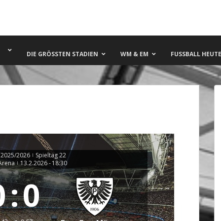
DIE GRÖSSTEN STADIEN
WM & EM
FUSSBALL HEUTE 
 2025/2026
Spieltag 22
|
Arena
13.2.2026
-
18:30
|
0
:
0