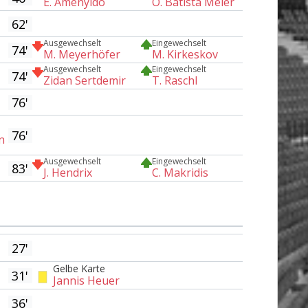
E. Amenyido
O. Batista Meier
62'
Ausgewechselt
Eingewechselt
74'
M. Meyerhöfer
M. Kirkeskov
Ausgewechselt
Eingewechselt
74'
Zidan Sertdemir
T. Raschl
76'
76'
n
Ausgewechselt
Eingewechselt
83'
J. Hendrix
C. Makridis
27'
Gelbe Karte
31'
Jannis Heuer
36'