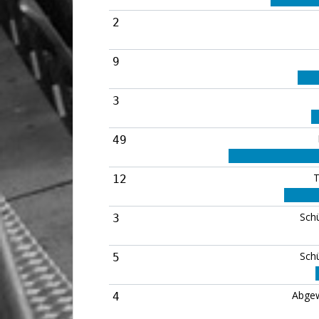
2
9
3
49
T
12
Sch
3
Sch
5
Abgew
4