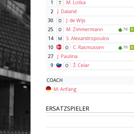
1
M. Lotka
T
2
J. Daland
30
J. de Wijs
D
25
M. Zimmermann
D
76'
6
14
S. Alexandropoulos
M
10
C. Rasmussen
O
76'
6
27
J. Paulina
9
Ž. Celar
O
COACH
M. Anfang
ERSATZSPIELER