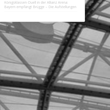
Königsklassen-Duell in der Allianz Arena:
Bayern empfängt Brügge – Die Aufstellungen