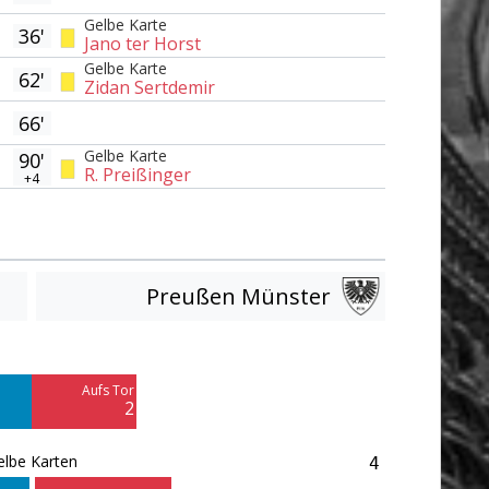
Gelbe Karte
36'
Jano ter Horst
Gelbe Karte
62'
Zidan Sertdemir
66'
Gelbe Karte
90'
R. Preißinger
+4
Preußen Münster
Am Tor vorbei
4
Aufs Tor
Blocked
2
3
elbe Karten
4