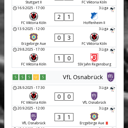
Stuttgart II
FC Viktoria Köln
16.9.2025
-
17:00
3.Liga
2
1
FC Viktoria Köln
Hoffenheim II
13.9.2025
-
12:00
3.Liga
0
3
Erzgebirge Aue
FC Viktoria Köln
29.8.2025
-
17:00
3.Liga
1
0
FC Viktoria Köln
SSV Jahn Regensburg
VfL Osnabrück
S
S
S
U
S
28.9.2025
-
17:30
3.Liga
0
0
FC Viktoria Köln
VfL Osnabrück
20.9.2025
-
12:00
3.Liga
3
1
VfL Osnabrück
Erzgebirge Aue