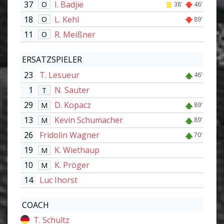
37
I. Badjie
O
38'
46'
18
L. Kehl
O
89'
11
R. Meißner
O
ERSATZSPIELER
23
T. Lesueur
46'
1
N. Sauter
T
29
D. Kopacz
M
89'
13
Kevin Schumacher
M
89'
26
Fridolin Wagner
70'
19
K. Wiethaup
M
10
K. Pröger
M
14
Luc Ihorst
COACH
T. Schultz