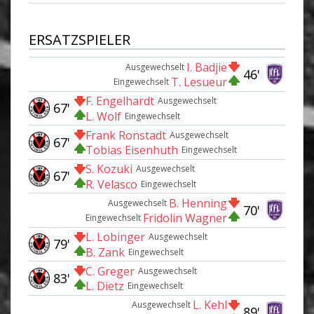
ERSATZSPIELER
I. Badjie
Ausgewechselt
46'
T. Lesueur
Eingewechselt
F. Engelhardt
Ausgewechselt
67'
L. Wolf
Eingewechselt
Frank Ronstadt
Ausgewechselt
67'
Tobias Eisenhuth
Eingewechselt
S. Kozuki
Ausgewechselt
67'
R. Velasco
Eingewechselt
B. Henning
Ausgewechselt
70'
Fridolin Wagner
Eingewechselt
L. Lobinger
Ausgewechselt
79'
B. Zank
Eingewechselt
C. Greger
Ausgewechselt
83'
L. Dietz
Eingewechselt
L. Kehl
Ausgewechselt
89'