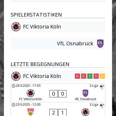
SPIELERSTATISTIKEN
FC Viktoria Köln
VfL Osnabrück
LETZTE BEGEGNUNGEN
FC Viktoria Köln
N
N
S
N
U
28.9.2025
-
17:30
3.Liga
0
0
FC Viktoria Köln
VfL Osnabrück
20.9.2025
-
12:00
3.Liga
2
1