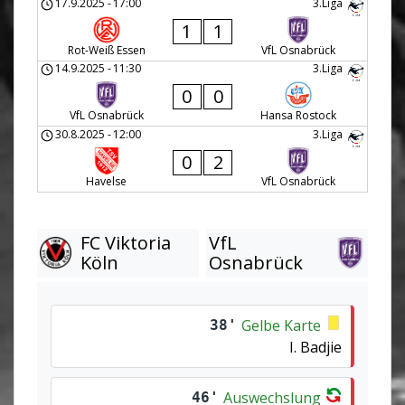
17.9.2025
-
17:00
3.Liga
1
1
Rot-Weiß Essen
VfL Osnabrück
14.9.2025
-
11:30
3.Liga
0
0
VfL Osnabrück
Hansa Rostock
30.8.2025
-
12:00
3.Liga
0
2
Havelse
VfL Osnabrück
FC Viktoria
VfL
Köln
Osnabrück
Gelbe Karte
38'
I. Badjie
Auswechslung
46'