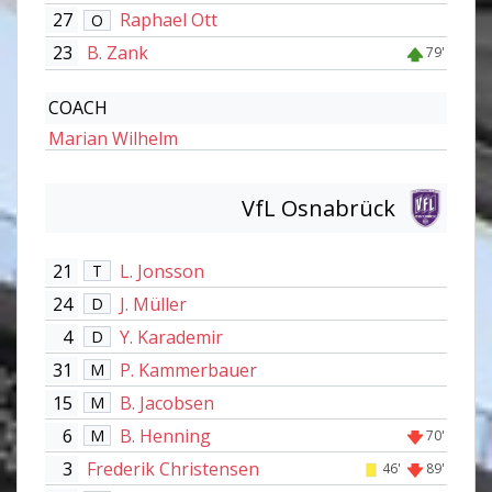
27
Raphael Ott
O
23
B. Zank
79'
COACH
Marian Wilhelm
VfL Osnabrück
21
L. Jonsson
T
24
J. Müller
D
4
Y. Karademir
D
31
P. Kammerbauer
M
15
B. Jacobsen
M
6
B. Henning
M
70'
3
Frederik Christensen
46'
89'