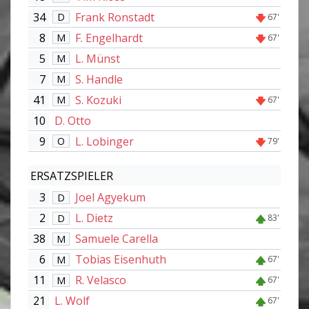
34
Frank Ronstadt
D
67'
8
F. Engelhardt
M
67'
5
L. Münst
M
7
S. Handle
M
41
S. Kozuki
M
67'
10
D. Otto
9
L. Lobinger
O
79'
ERSATZSPIELER
3
Joel Agyekum
D
2
L. Dietz
D
83'
38
Samuele Carella
M
6
Tobias Eisenhuth
M
67'
11
R. Velasco
M
67'
21
L. Wolf
67'