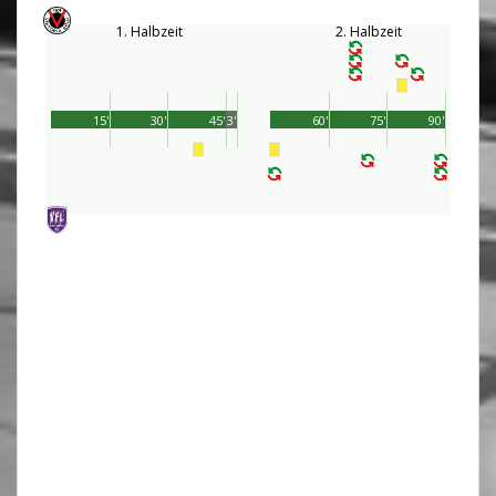
1. Halbzeit
2. Halbzeit
15'
30'
45'
3'
60'
75'
90'