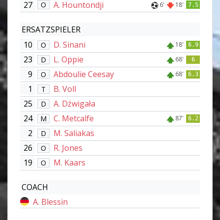
27
A. Hountondji
O
6'
18'
7.5
ERSATZSPIELER
10
D. Sinani
O
18'
6.9
23
L. Oppie
D
68'
6
9
Abdoulie Ceesay
O
68'
6.3
1
B. Voll
T
25
A. Dźwigała
D
24
C. Metcalfe
M
87'
6.2
2
M. Saliakas
D
26
R. Jones
O
19
M. Kaars
O
COACH
A. Blessin