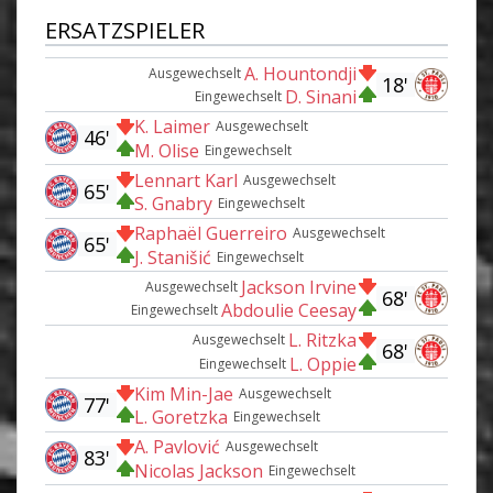
ERSATZSPIELER
A. Hountondji
Ausgewechselt
18'
D. Sinani
Eingewechselt
K. Laimer
Ausgewechselt
46'
M. Olise
Eingewechselt
Lennart Karl
Ausgewechselt
65'
S. Gnabry
Eingewechselt
Raphaël Guerreiro
Ausgewechselt
65'
J. Stanišić
Eingewechselt
Jackson Irvine
Ausgewechselt
68'
Abdoulie Ceesay
Eingewechselt
L. Ritzka
Ausgewechselt
68'
L. Oppie
Eingewechselt
Kim Min-Jae
Ausgewechselt
77'
L. Goretzka
Eingewechselt
A. Pavlović
Ausgewechselt
83'
Nicolas Jackson
Eingewechselt