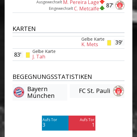
M. Pereira Lage
Ausgewechselt
87'
C. Metcalfe
Eingewechselt
KARTEN
Gelbe Karte
39'
K. Mets
Gelbe Karte
83'
J. Tah
BEGEGNUNGSSTATISTIKEN
Bayern
FC St. Pauli
München
Am Tor vorbei
Am Tor vorbei
11
9
Aufs Tor
Aufs Tor
Blocked
Blocked
3
1
5
4