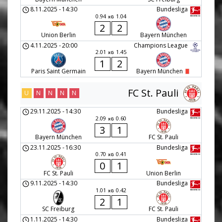
8.11.2025
-
14:30
Bundesliga
0.94
1.04
xG
2
2
Union Berlin
Bayern München
4.11.2025
-
20:00
Champions League
2.01
1.45
xG
1
2
Paris Saint Germain
Bayern München
FC St. Pauli
U
N
N
N
N
29.11.2025
-
14:30
Bundesliga
2.09
0.60
xG
3
1
Bayern München
FC St. Pauli
23.11.2025
-
16:30
Bundesliga
0.70
0.41
xG
0
1
FC St. Pauli
Union Berlin
9.11.2025
-
14:30
Bundesliga
1.01
0.42
xG
2
1
SC Freiburg
FC St. Pauli
1.11.2025
-
14:30
Bundesliga