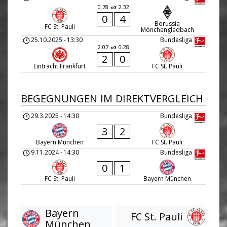
0.78
2.32
xG
0
4
Borussia
FC St. Pauli
Mönchengladbach
25.10.2025
-
13:30
Bundesliga
2.07
0.28
xG
2
0
Eintracht Frankfurt
FC St. Pauli
BEGEGNUNGEN IM DIREKTVERGLEICH
29.3.2025
-
14:30
Bundesliga
3
2
Bayern München
FC St. Pauli
9.11.2024
-
14:30
Bundesliga
0
1
FC St. Pauli
Bayern München
Bayern
FC St. Pauli
München