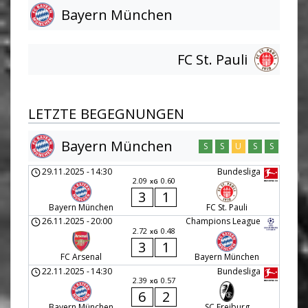
Bayern München
FC St. Pauli
LETZTE BEGEGNUNGEN
Bayern München
S
S
U
S
S
29.11.2025
-
14:30
Bundesliga
2.09
0.60
xG
3
1
Bayern München
FC St. Pauli
26.11.2025
-
20:00
Champions League
2.72
0.48
xG
3
1
FC Arsenal
Bayern München
22.11.2025
-
14:30
Bundesliga
2.39
0.57
xG
6
2
Bayern München
SC Freiburg