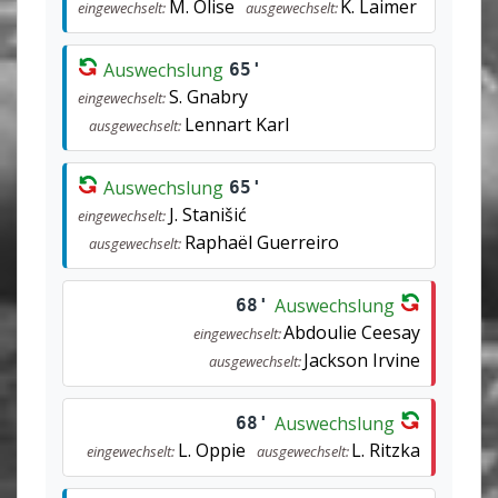
M. Olise
K. Laimer
eingewechselt:
ausgewechselt:
Auswechslung
65'
S. Gnabry
eingewechselt:
Lennart Karl
ausgewechselt:
Auswechslung
65'
J. Stanišić
eingewechselt:
Raphaël Guerreiro
ausgewechselt:
Auswechslung
68'
Abdoulie Ceesay
eingewechselt:
Jackson Irvine
ausgewechselt:
Auswechslung
68'
L. Oppie
L. Ritzka
eingewechselt:
ausgewechselt: