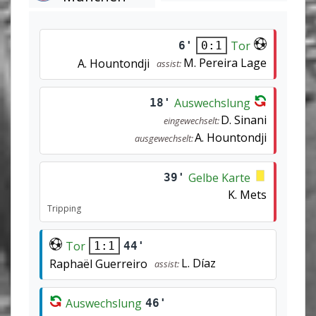
Tor
6'
0:1
M. Pereira Lage
A. Hountondji
assist:
Auswechslung
18'
D. Sinani
eingewechselt:
A. Hountondji
ausgewechselt:
Gelbe Karte
39'
K. Mets
Tripping
Tor
44'
1:1
L. Díaz
Raphaël Guerreiro
assist:
Auswechslung
46'