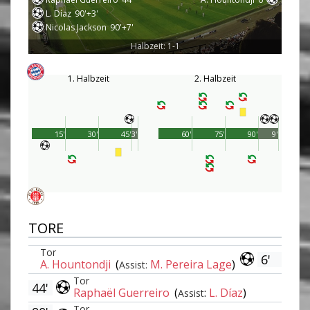
L. Díaz
90'+3'
Nicolas Jackson
90'+7'
Halbzeit: 1-1
1. Halbzeit
2. Halbzeit
15'
30'
45'
3'
60'
75'
90'
9'
TORE
Tor
6'
A. Hountondji
(
M. Pereira Lage
)
Assist:
Tor
44'
Raphaël Guerreiro
(
:
L. Díaz
)
Assist
Tor