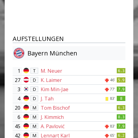
AUFSTELLUNGEN
Bayern München
1
M. Neuer
T
6.3
27
K. Laimer
D
46'
5.9
3
Kim Min-Jae
D
77'
7.9
4
J. Tah
D
83'
8
20
Tom Bischof
M
6.3
6
J. Kimmich
M
8.3
45
A. Pavlović
M
83'
7.9
42
Lennart Karl
M
65'
6.2