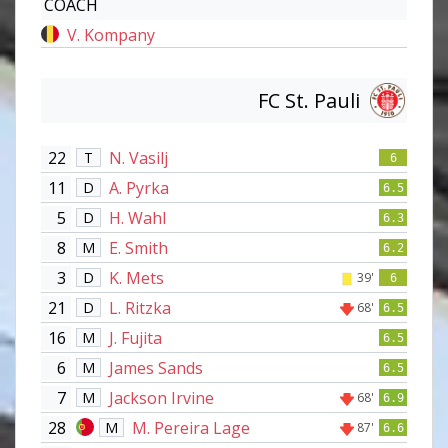
COACH
V. Kompany
FC St. Pauli
22
N. Vasilj
T
6
11
A. Pyrka
D
6.5
5
H. Wahl
D
6.3
8
E. Smith
M
6.2
3
K. Mets
D
39'
6
21
L. Ritzka
D
68'
6.5
16
J. Fujita
M
6.5
6
James Sands
M
6.5
7
Jackson Irvine
M
68'
6.9
28
M. Pereira Lage
M
87'
6.6