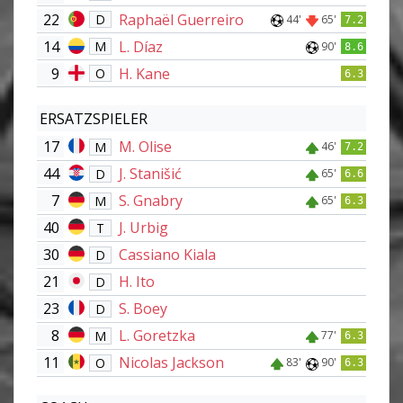
22
Raphaël Guerreiro
D
44'
65'
7.2
14
L. Díaz
M
90'
8.6
9
H. Kane
O
6.3
ERSATZSPIELER
17
M. Olise
M
46'
7.2
44
J. Stanišić
D
65'
6.6
7
S. Gnabry
M
65'
6.3
40
J. Urbig
T
30
Cassiano Kiala
D
21
H. Ito
D
23
S. Boey
D
8
L. Goretzka
M
77'
6.3
11
Nicolas Jackson
O
83'
90'
6.3