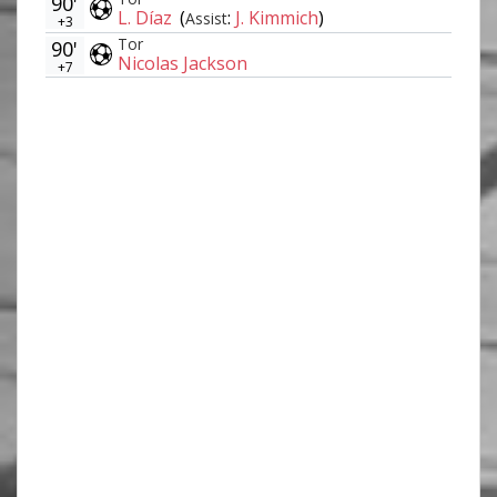
90'
L. Díaz
(
:
J. Kimmich
)
Assist
+3
Tor
90'
Nicolas Jackson
+7