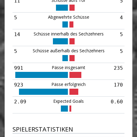
Schüsse aufs Tor
11
5
Abgewehrte Schüsse
5
4
Schüsse innerhalb des Sechzehners
14
5
Schüsse außerhalb des Sechzehners
5
5
Pässe insgesamt
991
235
Pässe erfolgreich
923
170
Expected Goals
2.09
0.60
SPIELERSTATISTIKEN