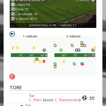
J. Kania
54'
J. Felix
75'
J. Grodowski
78'
S. Schreck
90'+7'
Schiedsrichter: P. Alt
Halbzeit: 1-1
|
1. Halbzeit
2. Halbzeit
15'
30'
45'
4'
60'
75'
90'
10'
TORE
Tor
35'
C. Itten
(
C. Rasmussen
)
Assist:
Tor